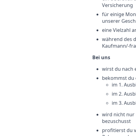
Versicherung
für einige Mon
unserer Geschä
eine Vielzahl 
während des d
Kaufmann/-fra
Bei uns
wirst du nach
bekommst du e
im 1. Ausb
im 2. Ausb
im 3. Ausb
wird nicht nu
bezuschusst
profitierst du