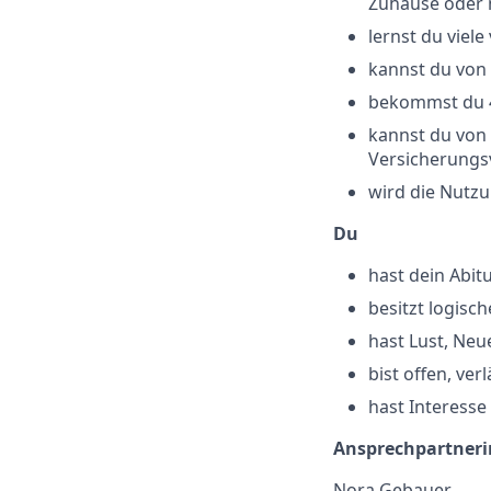
Zuhause oder 
lernst du viel
kannst du von 
bekommst du 
kannst du von
Versicherungsv
wird die Nutzu
Du
hast dein Abit
besitzt logis
hast Lust, Neu
bist offen, ve
hast Interesse 
Ansprechpartneri
Nora Gebauer