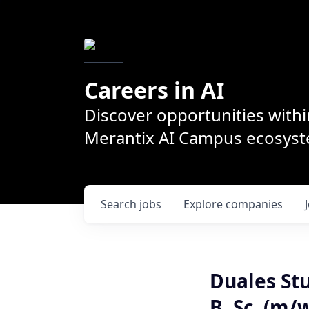
Careers in AI
Discover opportunities withi
Merantix AI Campus ecosys
Search
jobs
Explore
companies
Duales St
B. Sc. (m/w