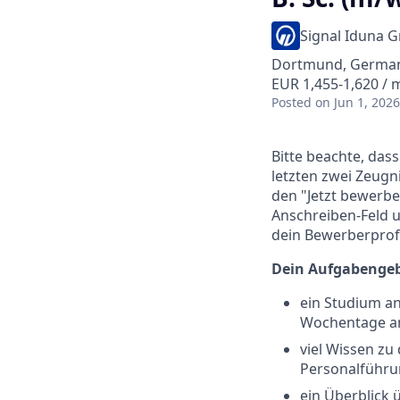
Signal Iduna 
Dortmund, Germa
EUR 1,455-1,620 /
Posted
on Jun 1, 2026
Bitte beachte, das
letzten zwei Zeugn
den "Jetzt bewerb
Anschreiben-Feld u
dein Bewerberprofi
Dein Aufgabengeb
ein Studium a
Wochentage an
viel Wissen z
Personalführu
ein Überblick 