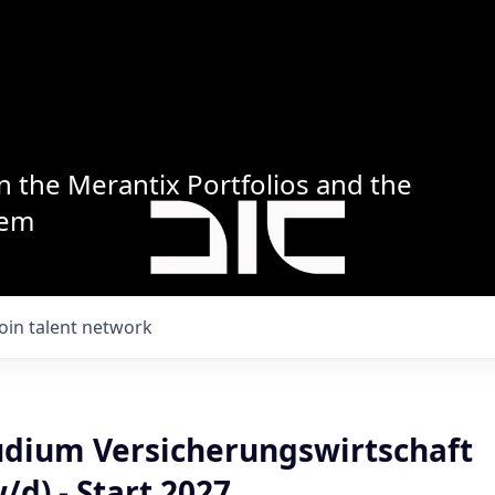
n the Merantix Portfolios and the
tem
Join talent network
udium Versicherungswirtschaft
/d) - Start 2027