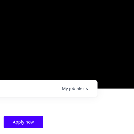
My
job
alerts
Apply now