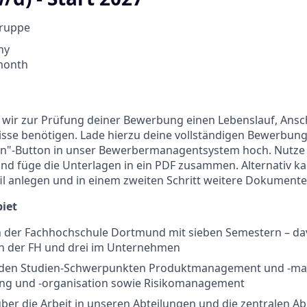
Gruppe
ny
 month
s wir zur Prüfung deiner Bewerbung einen Lebenslauf, Ans
isse benötigen. Lade hierzu deine vollständigen Bewerbun
en"-Button in unser Bewerbermanagentsystem hoch. Nutze
nd füge die Unterlagen in ein PDF zusammen. Alternativ ka
l anlegen und in einem zweiten Schritt weitere Dokumente
iet
n der Fachhochschule Dortmund mit sieben Semestern ­– da
 der FH und drei im Unternehmen
u den Studien-Schwerpunkten Produktmanagement und -ma
ng und -organisation sowie Risikomanagement
über die Arbeit in unseren Abteilungen und die zentralen Ab