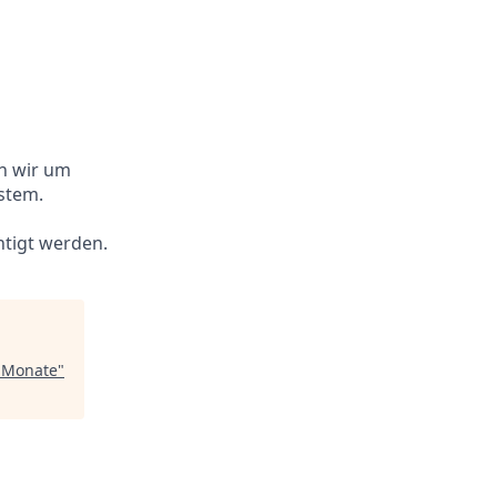
n wir um
stem.
htigt werden.
2 Monate
"