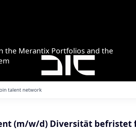
n the Merantix Portfolios and the
tem
Join talent network
t (m/w/d) Diversität befristet 