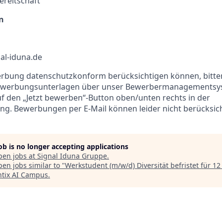
ereitschaft
n
al-iduna.de
erbung datenschutzkonform berücksichtigen können, bitte
Bewerbungsunterlagen über unser Bewerbermanagementsy
auf den „Jetzt bewerben“-Button oben/unten rechts in der
ng. Bewerbungen per E-Mail können leider nicht berücksic
job is no longer accepting applications
pen jobs at
Signal Iduna Gruppe
.
en jobs similar to "
Werkstudent (m/w/d) Diversität befristet für 1
tix AI Campus
.