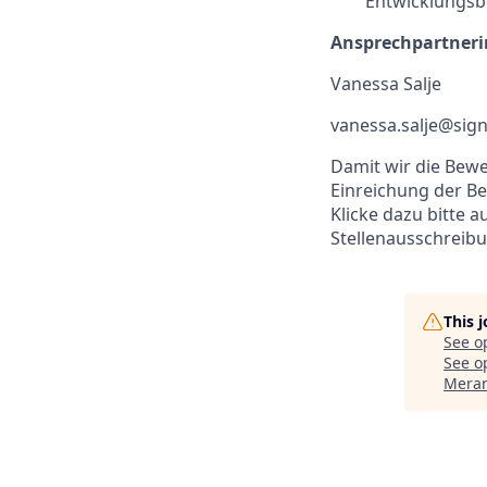
Entwicklungsb
Ansprechpartneri
Vanessa Salje
vanessa.salje@sign
Damit wir die Bew
Einreichung der 
Klicke dazu bitte 
Stellenausschreibu
This 
See o
See op
Meran