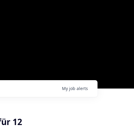
My
job
alerts
für 12