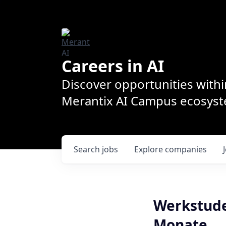
Careers in AI
Discover opportunities withi
Merantix AI Campus ecosys
Search
jobs
Explore
companies
Werkstuden
Monate