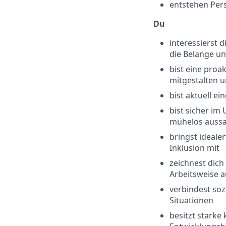
entstehen Pers
Du
interessierst d
die Belange u
bist eine proa
mitgestalten u
bist aktuell e
bist sicher im
mühelos aussa
bringst ideale
Inklusion mit
zeichnest dich
Arbeitsweise a
verbindest soz
Situationen
besitzt starke