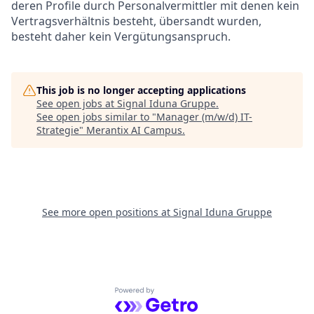
deren Profile durch Personalvermittler mit denen kein
Vertragsverhältnis besteht, übersandt wurden,
besteht daher kein Vergütungsanspruch.
This job is no longer accepting applications
See open jobs at
Signal Iduna Gruppe
.
See open jobs similar to "
Manager (m/w/d) IT-
Strategie
"
Merantix AI Campus
.
See more open positions at
Signal Iduna Gruppe
Powered by Getro.com