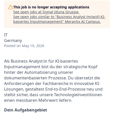
This job is no longer accepting applications
See open jobs at
Signal Iduna Gruppe
.
See open jobs similar to "
Business Analyst (m/w/d) KI-
basiertes Inputmanagement
"
Merantix AI Campus
.
IT
Germany
Posted
on May 19, 2026
Als Business Analyst:in für KI-basiertes
Inputmanagement bist du der strategische Kopf
hinter der Automatisierung unserer
dokumentenbasierten Prozesse. Du übersetzt die
Anforderungen der Fachbereiche in innovative KI-
Lösungen, gestaltest End-to-End-Prozesse neu und
stellst sicher, dass unsere Technologieinvestitionen
einen messbaren Mehrwert liefern.
Dein Aufgabengebiet