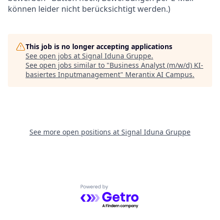
können leider nicht berücksichtigt werden.)
This job is no longer accepting applications
See open jobs at
Signal Iduna Gruppe
.
See open jobs similar to "
Business Analyst (m/w/d) KI-
basiertes Inputmanagement
"
Merantix AI Campus
.
See more open positions at
Signal Iduna Gruppe
Powered by Getro.com