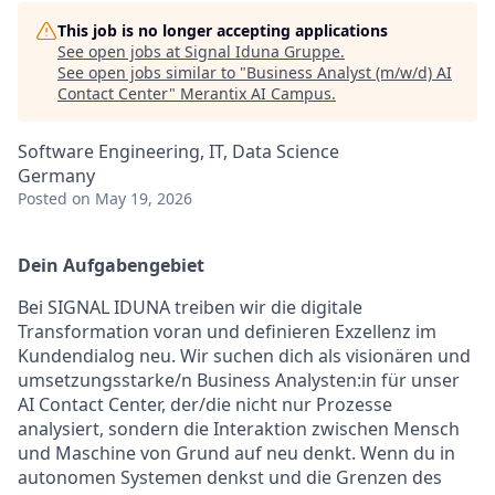
This job is no longer accepting applications
See open jobs at
Signal Iduna Gruppe
.
See open jobs similar to "
Business Analyst (m/w/d) AI
Contact Center
"
Merantix AI Campus
.
Software Engineering, IT, Data Science
Germany
Posted
on May 19, 2026
Dein Aufgabengebiet
Bei SIGNAL IDUNA treiben wir die digitale
Transformation voran und definieren Exzellenz im
Kundendialog neu. Wir suchen dich als visionären und
umsetzungsstarke/n Business Analysten:in für unser
AI Contact Center, der/die nicht nur Prozesse
analysiert, sondern die Interaktion zwischen Mensch
und Maschine von Grund auf neu denkt. Wenn du in
autonomen Systemen denkst und die Grenzen des