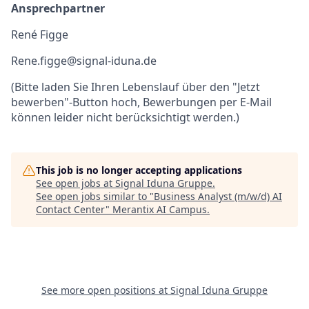
Ansprechpartner
René Figge
Rene.figge@signal-iduna.de
(Bitte laden Sie Ihren Lebenslauf über den "Jetzt
bewerben"-Button hoch, Bewerbungen per E-Mail
können leider nicht berücksichtigt werden.)
This job is no longer accepting applications
See open jobs at
Signal Iduna Gruppe
.
See open jobs similar to "
Business Analyst (m/w/d) AI
Contact Center
"
Merantix AI Campus
.
See more open positions at
Signal Iduna Gruppe