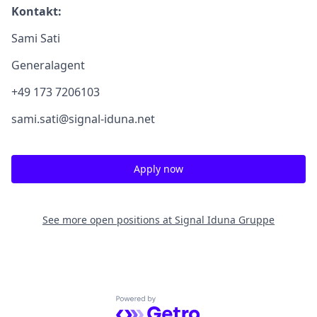
Kontakt:
Sami Sati
Generalagent
+49 173 7206103
sami.sati@signal-iduna.net
Apply now
See more open positions at
Signal Iduna Gruppe
Powered by Getro.com