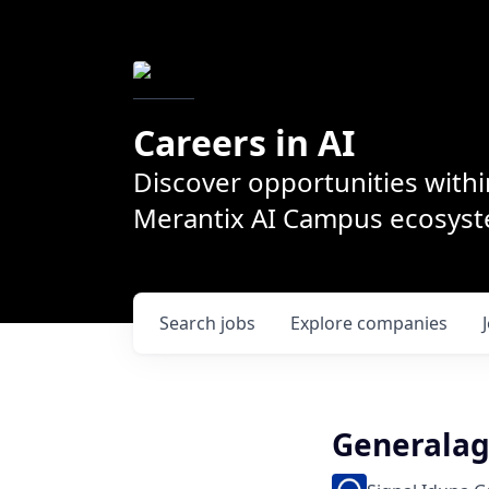
Careers in AI
Discover opportunities withi
Merantix AI Campus ecosys
Search
jobs
Explore
companies
Generalag