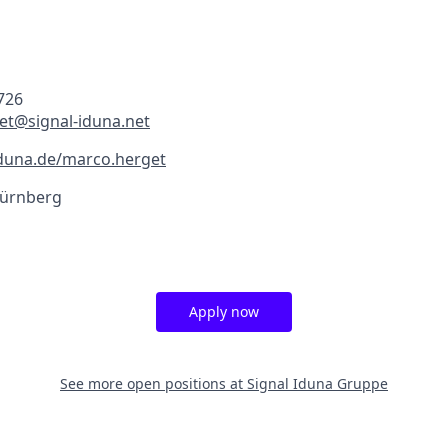
726
et@signal-iduna.net
duna.de/marco.herget
Nürnberg
Apply now
See more open positions at
Signal Iduna Gruppe