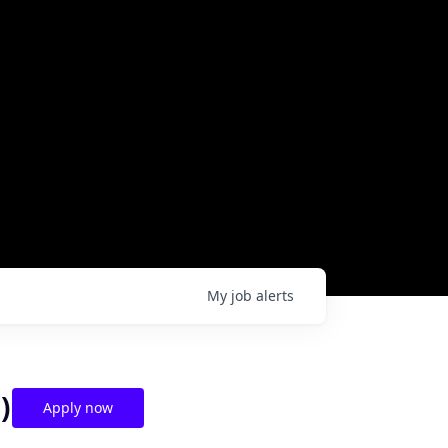
My
job
alerts
)
Apply now