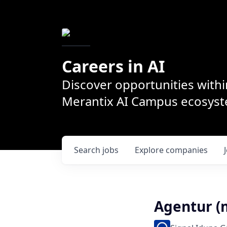
Careers in AI
Discover opportunities withi
Merantix AI Campus ecosys
Search
jobs
Explore
companies
Agentur (