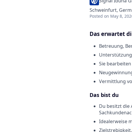
Signal Iduna 
Schweinfurt, Ger
Posted
on May 8, 202
Das erwartet d
Betreuung, Be
Unterstützung
Sie bearbeite
Neugewinnung
Vermittlung vo
D
as bist du
Du besitzt di
Sachkundenac
Idealerweise 
Zielstrebigkei