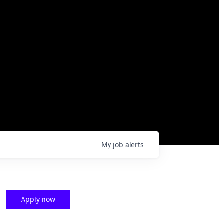
My
job
alerts
Apply now