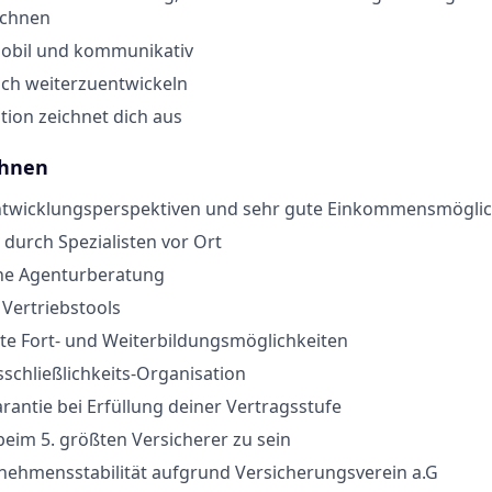
ichnen
mobil und kommunikativ
ich weiterzuentwickeln
tion zeichnet dich aus
Ihnen
ntwicklungsperspektiven und sehr gute Einkommensmöglic
durch Spezialisten vor Ort
che Agenturberatung
ertriebstools
rte Fort- und Weiterbildungsmöglichkeiten
sschließlichkeits-Organisation
rantie bei Erfüllung deiner Vertragsstufe
eim 5. größten Versicherer zu sein
nehmensstabilität aufgrund Versicherungsverein a.G