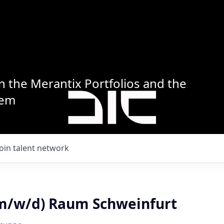
n the Merantix Portfolios and the
tem
Join talent network
m/w/d) Raum Schweinfurt