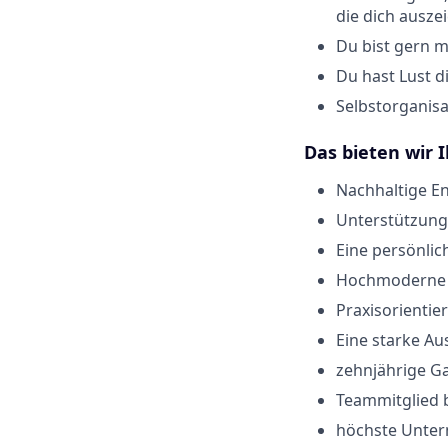
die dich ausze
Du bist gern 
Du hast Lust d
Selbstorganisa
Das bieten wir 
Nachhaltige E
Unterstützung 
Eine persönli
Hochmoderne V
Praxisorientie
Eine starke Au
zehnjährige Ga
Teammitglied b
höchste Unter