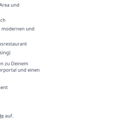
Area und
ich
es modernen und
bsrestaurant
sing)
en zu Deinem
erportal und einen
ment
de
auf.