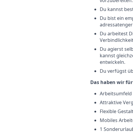
vorzubereiten.
Du kannst best
Du bist ein em
adressatenger
Du arbeitest D
Verbindlichkei
Du agierst sel
kannst gleichz
entwickeln.
Du verfügst ü
Das haben wir für
Arbeitsumfeld
Attraktive Ver
Flexible Gestal
Mobiles Arbei
1 Sonderurlau