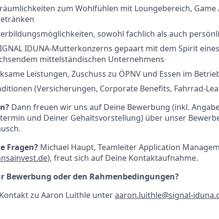
äumlichkeiten zum Wohlfühlen mit Loungebereich, Game 
Getränken
iterbildungsmöglichkeiten, sowohl fachlich als auch persönl
s SIGNAL IDUNA-Mutterkonzerns gepaart mit dem Spirit ein
achsendem mittelständischen Unternehmens
same Leistungen, Zuschuss zu ÖPNV und Essen im Betrie
ditionen (Versicherungen, Corporate Benefits, Fahrrad-Lea
an?
Dann freuen wir uns auf Deine Bewerbung (inkl. Angab
stermin und Deiner Gehaltsvorstellung) über unser Bewerb
ausch.
he Fragen?
Michael Haupt, Teamleiter Application Manage
nsainvest.de
), freut sich auf Deine Kontaktaufnahme.
zur Bewerbung oder den Rahmenbedingungen?
ontakt zu Aaron Luithle unter
aaron.luithle@signal-iduna.