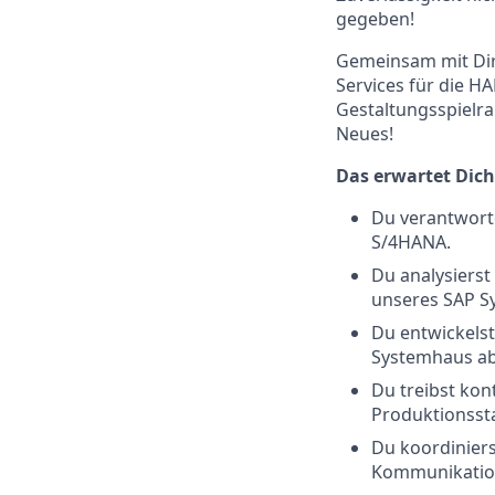
gegeben!
Gemeinsam mit Dir
Services für die 
Gestaltungsspielra
Neues!
Das erwartet Dich
Du verantwort
S/4HANA.
Du analysierst
unseres SAP S
Du entwickels
Systemhaus ab,
Du treibst ko
Produktionssta
Du koordiniers
Kommunikation