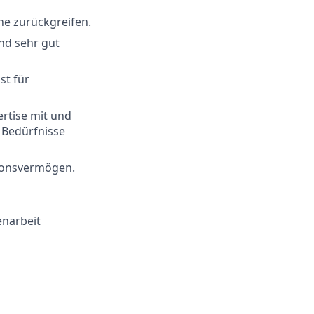
he zurückgreifen.
nd sehr gut
st für
ertise mit und
d Bedürfnisse
tionsvermögen.
enarbeit