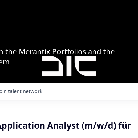
n the Merantix Portfolios and the
tem
Join talent network
pplication Analyst (m/w/d) für