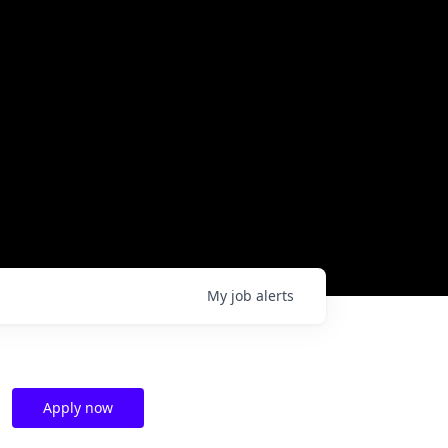
My
job
alerts
Apply now