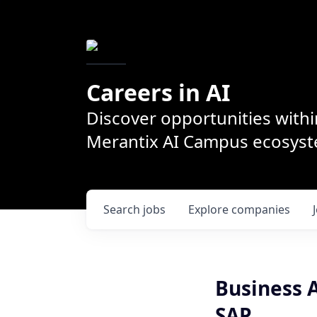
Careers in AI
Discover opportunities withi
Merantix AI Campus ecosys
Search
jobs
Explore
companies
Business A
SAP