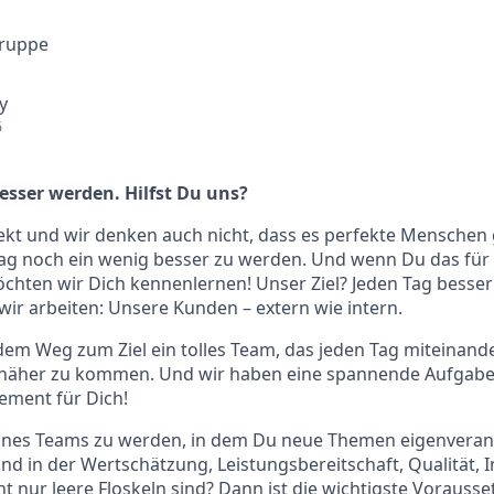
Gruppe
y
6
esser werden. Hilfst Du uns?
fekt und wir denken auch nicht, dass es perfekte Menschen 
ag noch ein wenig besser zu werden. Und wenn Du das für 
öchten wir Dich kennenlernen! Unser Ziel? Jeden Tag besse
 wir arbeiten: Unsere Kunden – extern wie intern.
 dem Weg zum Ziel ein tolles Team, das jeden Tag miteinande
k näher zu kommen. Und wir haben eine spannende Aufgab
ement für Dich!
 eines Teams zu werden, in dem Du neue Themen eigenverant
und in der Wertschätzung, Leistungsbereitschaft, Qualität, 
ht nur leere Floskeln sind? Dann ist die wichtigste Vorauss