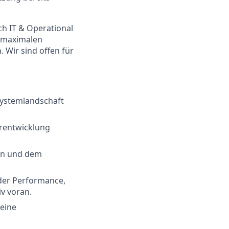
h IT & Operational
f maximalen
 Wir sind offen für
Systemlandschaft
erentwicklung
ern und dem
der Performance,
iv voran.
 eine