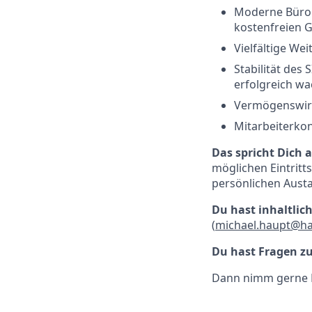
Moderne Büror
kostenfreien 
Vielfältige We
Stabilität de
erfolgreich w
Vermögenswirk
Mitarbeiterkon
Das spricht Dich 
möglichen Eintritt
persönlichen Aust
Du hast inhaltlic
(
michael.haupt@ha
Du hast Fragen 
Dann nimm gerne K