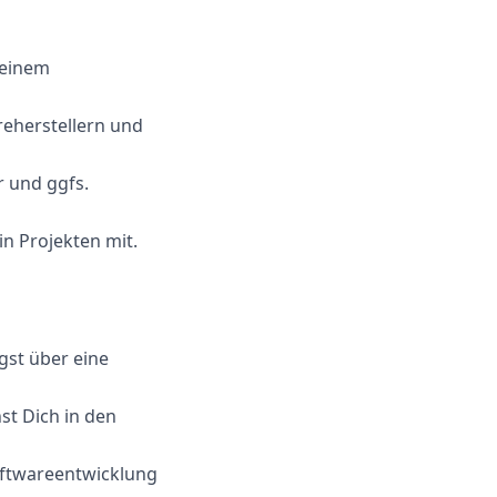
Deinem
reherstellern und
r und ggfs.
n Projekten mit.
gst über eine
st Dich in den
Softwareentwicklung