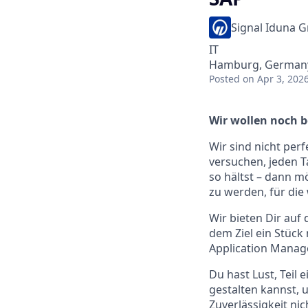
Signal Iduna 
IT
Hamburg, German
Posted
on Apr 3, 202
Wir wollen noch b
Wir sind nicht per
versuchen, jeden T
so hältst – dann m
zu werden, für die
Wir bieten Dir auf
dem Ziel ein Stüc
Application Manag
Du hast Lust, Teil
gestalten kannst, 
Zuverlässigkeit nic