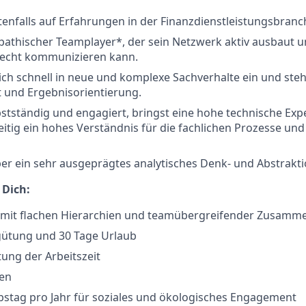
enfalls auf Erfahrungen in der Finanzdienstleistungsbranc
pathischer Teamplayer*, der sein Netzwerk aktiv ausbaut u
echt kommunizieren kann.
ich schnell in neue und komplexe Sachverhalte ein und steh
t und Ergebnisorientierung.
bstständig und engagiert, bringst eine hohe technische Exp
eitig ein hohes Verständnis für die fachlichen Prozesse un
ber ein sehr ausgeprägtes analytisches Denk- und Abstrak
 Dich:
 mit flachen Hierarchien und teamübergreifender Zusamm
gütung und 30 Tage Urlaub
tung der Arbeitszeit
ten
bstag pro Jahr für soziales und ökologisches Engagement