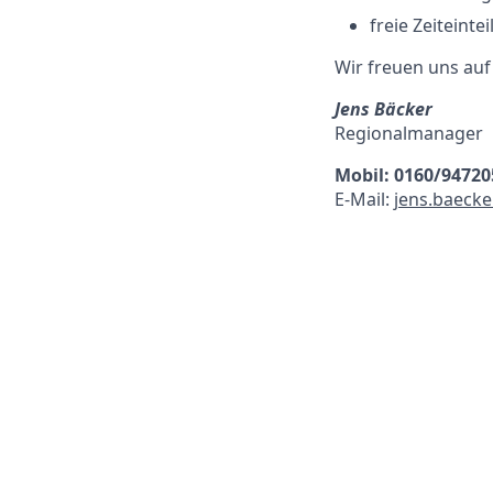
freie Zeiteinte
Wir freuen uns au
Jens Bäcker
Regionalmanager
Mobil: 0160/94720
E-Mail:
j
ens.baecke