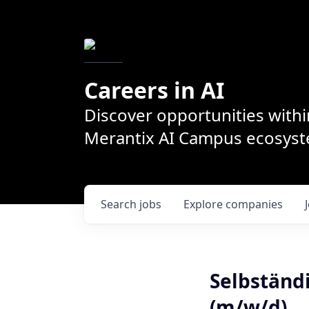
Careers in AI
Discover opportunities withi
Merantix AI Campus ecosys
Search
jobs
Explore
companies
Selbständ
(m/w/d)