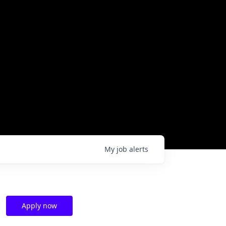
My
job
alerts
Apply now