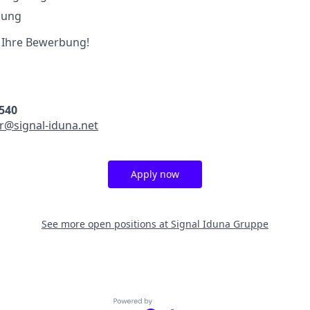
ilung
f Ihre Bewerbung!
540
r@signal-iduna.net
Apply now
See more open positions at
Signal Iduna Gruppe
Powered by Getro.com