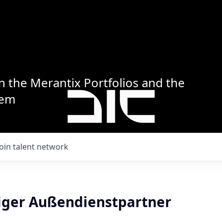
n the Merantix Portfolios and the
tem
Join talent network
iger Außendienstpartner