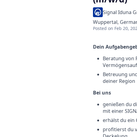
Signal Iduna 
Wuppertal, Germa
Posted
on Feb 20, 20
Dein Aufgabengeb
Beratung von P
Vermögensauf
Betreuung und
deiner Region
Bei uns
genießen du di
mit einer SIG
erhälst du ei
profitierst du
Deckelung