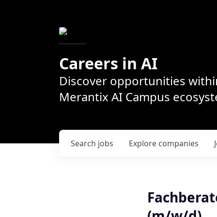
Careers in AI
Discover opportunities withi
Merantix AI Campus ecosys
Search
jobs
Explore
companies
Fachbera
(m/w/d)