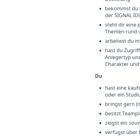
bekommst du t
der SIGNAL I
steht dir eine
Themen rund u
arbeitest du 
hast du Zugrif
Anlegertyp und
Charakter und
Du
hast eine kau
oder ein Studi
bringst gern (
besitzt Teamp
zeigst ein sou
verfügst über 