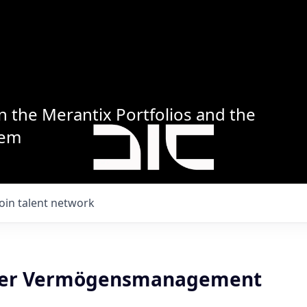
n the Merantix Portfolios and the
tem
Join talent network
ter Vermögensmanagement