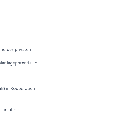
und des privaten
anlagepotential in
GB) in Kooperation
ision ohne