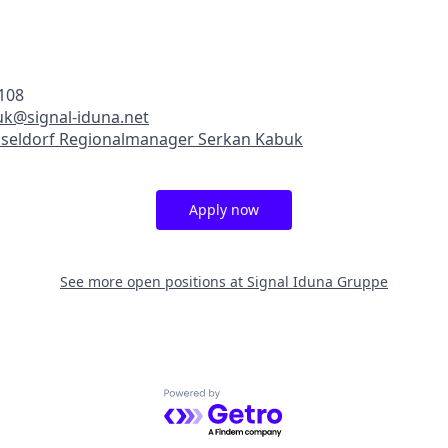
108
uk@signal-iduna.net
seldorf Regionalmanager Serkan Kabuk
Apply now
See more open positions at
Signal Iduna Gruppe
Powered by Getro.com