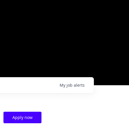
My
job
alerts
Apply now