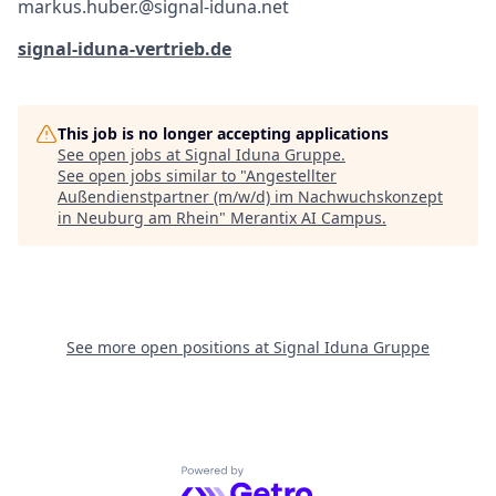
markus.huber.@signal-iduna.net
signal-iduna-vertrieb.de
This job is no longer accepting applications
See open jobs at
Signal Iduna Gruppe
.
See open jobs similar to "
Angestellter
Außendienstpartner (m/w/d) im Nachwuchskonzept
in Neuburg am Rhein
"
Merantix AI Campus
.
See more open positions at
Signal Iduna Gruppe
Powered by Getro.com