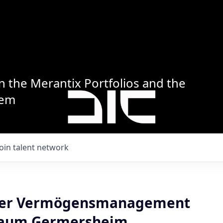
n the Merantix Portfolios and the
tem
Join talent network
ter Vermögensmanagement
Raum Germersheim