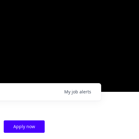
My
job
alerts
Apply now