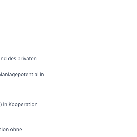
und des privaten
anlagepotential in
B) in Kooperation
ision ohne