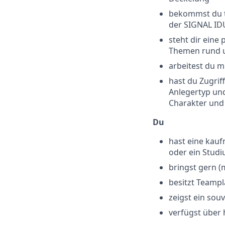
bekommst du t
der SIGNAL I
steht dir eine
Themen rund u
arbeitest du 
hast du Zugrif
Anlegertyp und
Charakter und
Du
hast eine kau
oder ein Studi
bringst gern (
besitzt Teamp
zeigst ein sou
verfügst über 