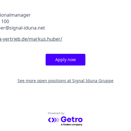
ionalmanager
0 100
ber@signal-iduna.net
na-vertrieb.de/markus.huber/
Apply now
See more open positions at
Signal Iduna Gruppe
Powered by Getro.com