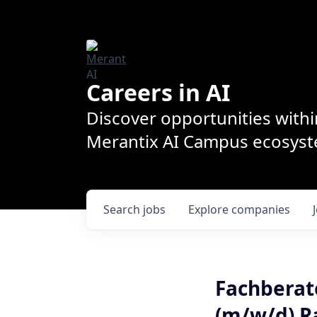
Careers in AI
Discover opportunities withi
Merantix AI Campus ecosys
Search
jobs
Explore
companies
Fachbera
(m/w/d) 