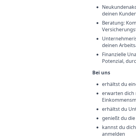
Neukundenakqu
deinen Kunde
Beratung: Kom
Versicherungs
Unternehmerisc
deinen Arbeitsa
Finanzielle Un
Potenzial, dur
Bei uns
erhältst du ei
erwarten dich
Einkommensmö
erhältst du Un
genießt du die
kannst du dich
anmelden