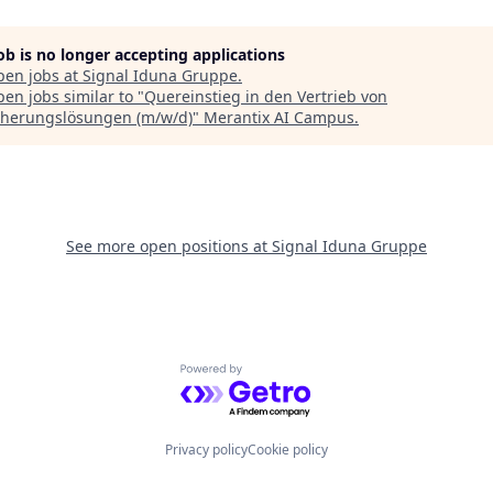
job is no longer accepting applications
pen jobs at
Signal Iduna Gruppe
.
en jobs similar to "
Quereinstieg in den Vertrieb von
cherungslösungen (m/w/d)
"
Merantix AI Campus
.
See more open positions at
Signal Iduna Gruppe
Powered by Getro.com
Privacy policy
Cookie policy