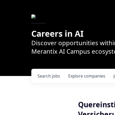
Careers in AI
Discover opportunities withi
Merantix AI Campus ecosys
Search
jobs
Explore
companies
Quereinsti
Versicher