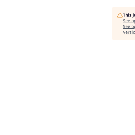
This 
See o
See op
Versi