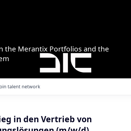
n the Merantix Portfolios and the
tem
Join talent network
eg in den Vertrieb von
ungslösungen (m/w/d)