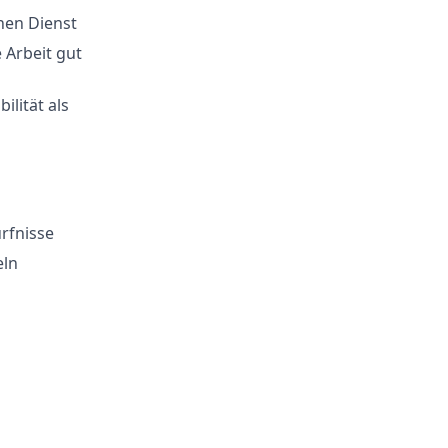
hen Dienst
 Arbeit gut
ilität als
rfnisse
eln