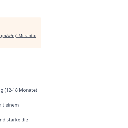
 (m/w/d)
"
Merantix
ng (12-18 Monate)
mit einem
d stärke die