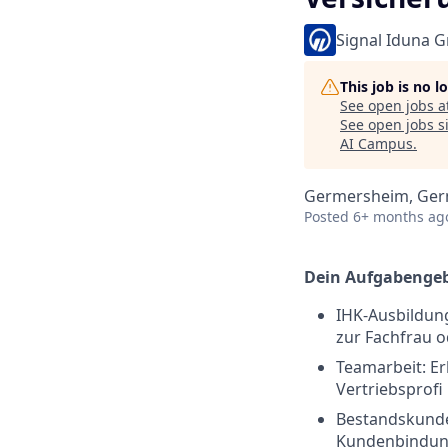
Signal Iduna 
This job is no 
See open jobs a
See open jobs si
AI Campus
.
Germersheim, Ge
Posted
6+ months ag
Dein Aufgabengeb
IHK-Ausbildung
zur Fachfrau 
Teamarbeit: E
Vertriebsprofi
Bestandskunde
Kundenbindu