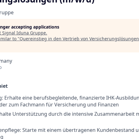
Gruppe
longer accepting applications
t
Signal Iduna Gruppe
.
milar to "
Quereinstieg in den Vertrieb von Versicherungslösungen
rmany
o
iet
: Erhalte eine berufsbegleitende, finanzierte IHK-Ausbildu
oder zum Fachmann für Versicherung und Finanzen
rhalte Unterstützung durch die intensive Zusammenarbeit 
npflege: Starte mit einem übertragenen Kundenbestand un
ng