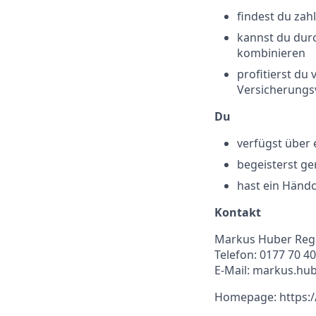
findest du za
kannst du durc
kombinieren
profitierst du 
Versicherungsv
Du
verfügst über
begeisterst ge
hast ein Händ
Kontakt
Markus Huber Reg
Telefon: 0177 70 4
E-Mail: markus.hu
Homepage: https:/