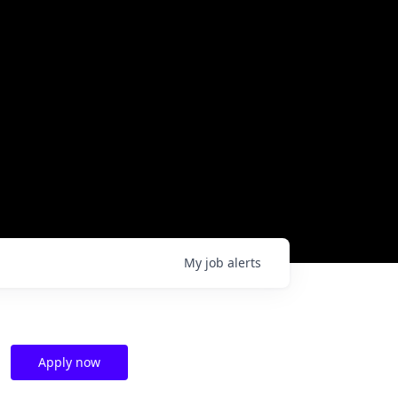
My
job
alerts
Apply now