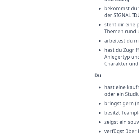
bekommst du t
der SIGNAL I
steht dir eine
Themen rund u
arbeitest du 
hast du Zugrif
Anlegertyp und
Charakter und
Du
hast eine kau
oder ein Studi
bringst gern (
besitzt Teamp
zeigst ein sou
verfügst über 