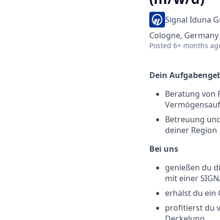
Signal Iduna 
Cologne, Germany
Posted
6+ months ag
Dein Aufgabengeb
Beratung von P
Vermögensauf
Betreuung und
deiner Region
Bei uns
genießen du di
mit einer SIG
erhälst du ei
profitierst du
Deckelung