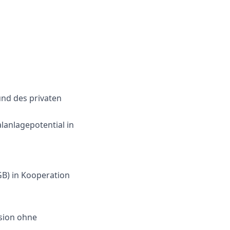
und des privaten
anlagepotential in
GB) in Kooperation
ision ohne