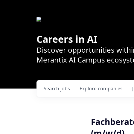
Careers in AI
Discover opportunities withi
Merantix AI Campus ecosys
Search
jobs
Explore
companies
Fachbera
(m/w/d)