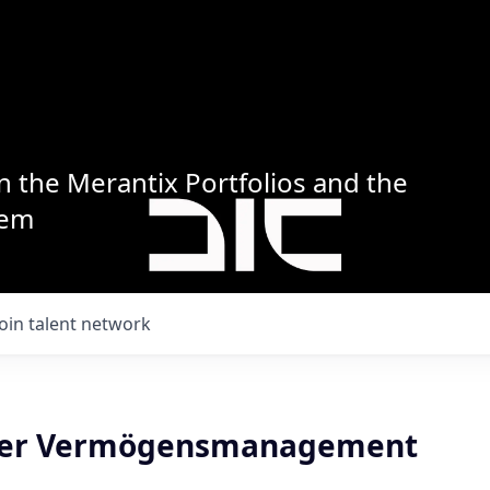
n the Merantix Portfolios and the
tem
Join talent network
ter Vermögensmanagement