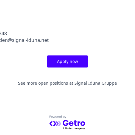
348
yden@signal-iduna.net
Apply now
See more open positions at
Signal Iduna Gruppe
Powered by Getro.com