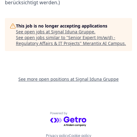
berücksichtigt werden.)
This job is no longer accepting applications
See open jobs at
Signal Iduna Gruppe
.
See open jobs similar to "
Senior Expert (m/w/d) -
Regulatory Affairs & IT Projects
"
Merantix AI Campus
.
See more open positions at
Signal Iduna Gruppe
Powered by Getro.com
Privacy policy
Cookie policy