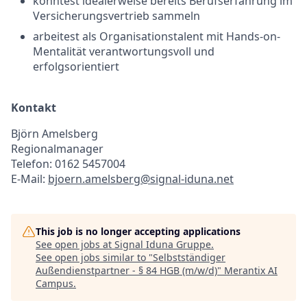
konntest idealerweise bereits Berufserfahrung im
Versicherungsvertrieb sammeln
arbeitest als Organisationstalent mit Hands-on-
Mentalität verantwortungsvoll und
erfolgsorientiert
Kontakt
Björn Amelsberg
Regionalmanager
Telefon: 0162 5457004
E-Mail:
bjoern.amelsberg@signal-iduna.net
This job is no longer accepting applications
See open jobs at
Signal Iduna Gruppe
.
See open jobs similar to "
Selbstständiger
Außendienstpartner - § 84 HGB (m/w/d)
"
Merantix AI
Campus
.