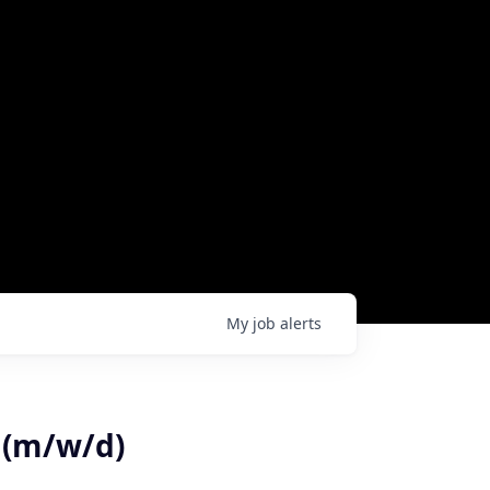
My
job
alerts
 (m/w/d)