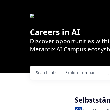
Careers in AI
Discover opportunities withi
Merantix AI Campus ecosys
Search
jobs
Explore
companies
Selbststä