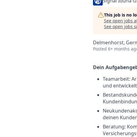
Signal Iduna 
This job is no 
See open jobs a
See open jobs si
Delmenhorst, Ger
Posted
6+ months ag
Dein Aufgabengeb
Teamarbeit: Ar
und entwickel
Bestandskunde
Kundenbindu
Neukundenakqu
deinen Kunde
Beratung: Kom
Versicherungs