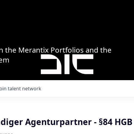
n the Merantix Portfolios and the
tem
Join talent network
ndiger Agenturpartner - §84 HGB