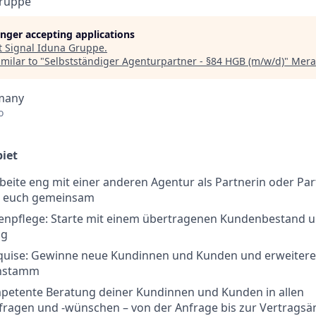
Gruppe
longer accepting applications
t
Signal Iduna Gruppe
.
milar to "
Selbstständiger Agenturpartner - §84 HGB (m/w/d)
"
Mera
many
o
iet
beite eng mit einer anderen Agentur als Partnerin oder P
t euch gemeinsam
npflege: Starte mit einem übertragenen Kundenbestand un
ng
ise: Gewinne neue Kundinnen und Kunden und erweitere 
nstamm
petente Beratung deiner Kundinnen und Kunden in allen
fragen und -wünschen – von der Anfrage bis zur Vertrags