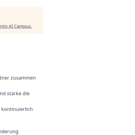
ntix AI Campus
.
artner zusammen
d stärke die
kontinuierlich
änderung