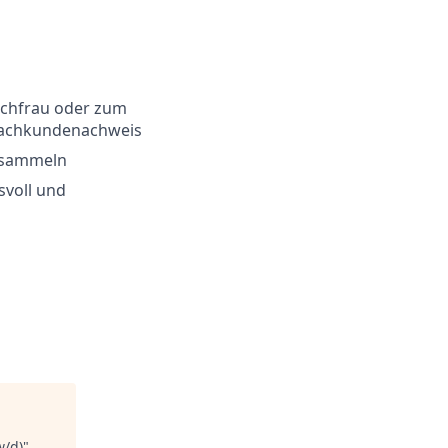
achfrau oder zum
 Sachkundenachweis
b sammeln
svoll und
w/d)
"