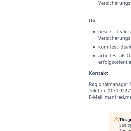
Versicherungsv
Du
besitzt ideale
Versicherungs
konntest idea
arbeitest als 
erfolgsorientie
Kontakt
Regionalmanager
Telefon: 0170 9227
E-Mail: manfred.m
This 
See o
See op