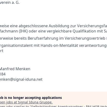
erein a. G.
rweise eine abgeschlossene Ausbildung zur Versicherungsf
fachmann (IHK) oder eine vergleichbare Qualifikation mit
lerweise bereits Berufserfahrung im Versicherungsvertrie
Organisationstalent mit Hands-on-Mentalität verantwortung
rt
 Manfred Menken
184
enken@signal-iduna.net
job is no longer accepting applications
pen jobs at
Signal Iduna Gruppe
.
en jobs similar to "
Selbstständiger Agenturpartner - §84 HGB (m/