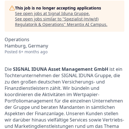
This job is no longer accepting applications
See open jobs at
Signal Iduna Gruppe
.
See open jobs similar to "
Spezialist (m/w/d)
Regulatorik & Operations
"
Merantix AI Campus
.
Operations
Hamburg, Germany
Posted
6+ months ago
Die
SIGNAL IDUNA Asset Management GmbH
ist ein
Tochterunternehmen der SIGNAL IDUNA Gruppe, die
zu den großen deutschen Versicherungs- und
Finanzdienstleistern zählt. Wir bündeln und
koordinieren die Aktivitäten im Wertpapier-
Portfoliomanagement für die einzelnen Unternehmen
der Gruppe und beraten Mandanten in sämtlichen
Aspekten der Finanzanlage. Unseren Kunden stellen
wir darüber hinaus vielfältige Services sowie Vertriebs-
und Marketingdienstleistungen rund um das Thema