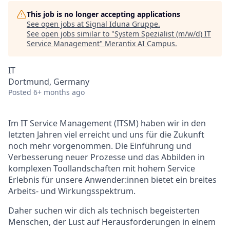
This job is no longer accepting applications
See open jobs at
Signal Iduna Gruppe
.
See open jobs similar to "
System Spezialist (m/w/d) IT
Service Management
"
Merantix AI Campus
.
IT
Dortmund, Germany
Posted
6+ months ago
Im IT Service Management (ITSM) haben wir in den
letzten Jahren viel erreicht und uns für die Zukunft
noch mehr vorgenommen. Die Einführung und
Verbesserung neuer Prozesse und das Abbilden in
komplexen Toollandschaften mit hohem Service
Erlebnis für unsere Anwender:innen bietet ein breites
Arbeits- und Wirkungsspektrum.
Daher suchen wir dich als technisch begeisterten
Menschen, der Lust auf Herausforderungen in einem