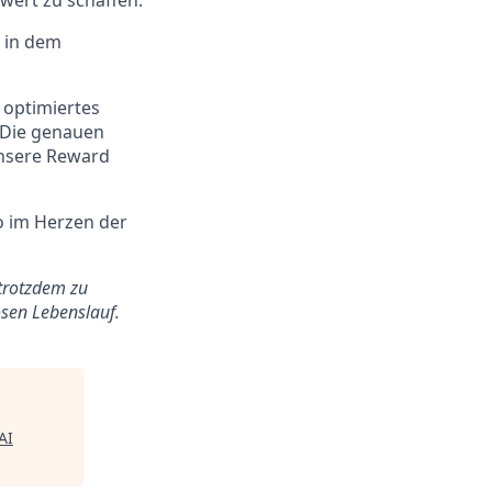
wert zu schaffen.
, in dem
 optimiertes
 Die genauen
Unsere Reward
 im Herzen der
 trotzdem zu
osen Lebenslauf.
AI