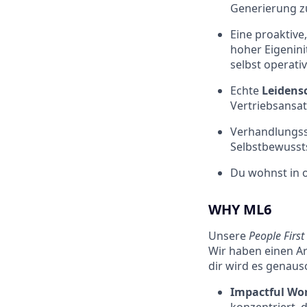
Generierung z
Eine proaktive
hoher Eigenini
selbst operati
Echte
Leidens
Vertriebsansatz
Verhandlungs
Selbstbewussts
Du wohnst in 
WHY ML6
Unsere
People
First
Wir haben einen Ar
dir wird es genaus
Impactful Wo