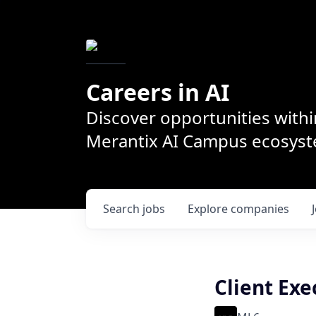
Careers in AI
Discover opportunities withi
Merantix AI Campus ecosys
Search
jobs
Explore
companies
Client Exe