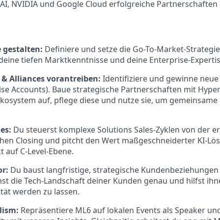
AI, NVIDIA und Google Cloud erfolgreiche Partnerschaften
 gestalten:
Definiere und setze die Go-To-Market-Strategi
eine tiefen Marktkenntnisse und deine Enterprise-Expertis
& Alliances vorantreiben:
Identifiziere und gewinne neu
ise Accounts). Baue strategische Partnerschaften mit Hyp
kosystem auf, pflege diese und nutze sie, um gemeinsame 
es:
Du steuerst komplexe Solutions Sales-Zyklen von der er
chen Closing und pitcht den Wert maßgeschneiderter KI-Lö
t auf C-Level-Ebene.
or:
Du baust langfristige, strategische Kundenbeziehunge
hst die Tech-Landschaft deiner Kunden genau und hilfst ihne
tät werden zu lassen.
lism:
Repräsentiere ML6 auf lokalen Events als Speaker und 