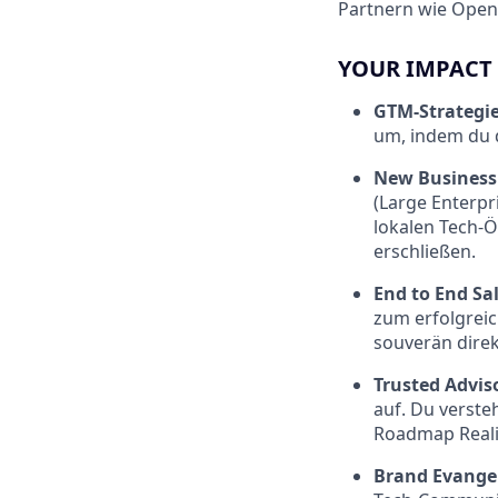
Partnern wie Open
YOUR IMPACT
GTM-Strategie
um, indem du d
New Business 
(Large Enterpr
lokalen Tech-Ö
erschließen.
End to End Sal
zum erfolgrei
souverän direk
Trusted Advis
auf. Du verste
Roadmap Reali
Brand Evange