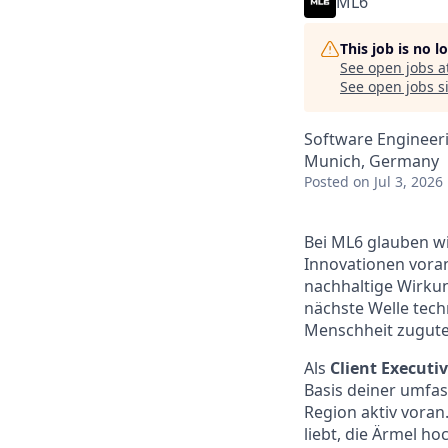
ML6
This job is no 
See open jobs a
See open jobs si
Software Engineeri
Munich, Germany
Posted
on Jul 3, 2026
Bei ML6 glauben wir
Innovationen voran
nachhaltige Wirkung
nächste Welle tec
Menschheit zugu
Als
Client Executi
Basis deiner umfa
Region aktiv voran.
liebt, die Ärmel h