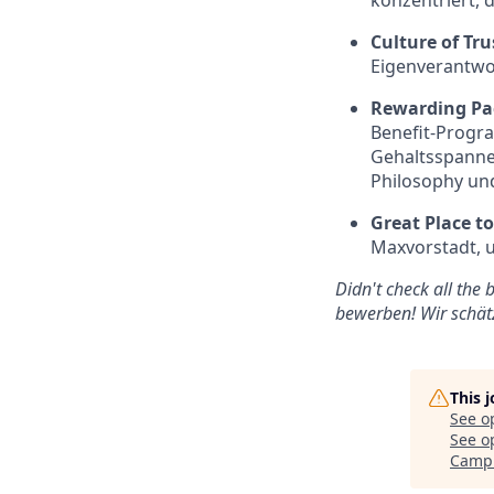
konzentriert,
Culture of Tru
Eigenverantwo
Rewarding Pa
Benefit-Progra
Gehaltsspannen
Philosophy und
Great Place t
Maxvorstadt, 
Didn't check all the 
bewerben! Wir schätz
This 
See o
See op
Camp