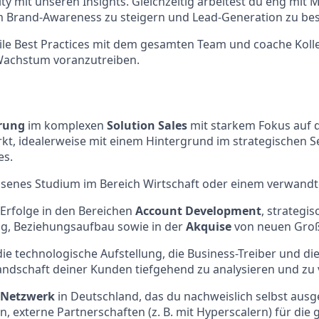
 mit unseren Insights. Gleichzeitig arbeitest du eng mit 
Brand-Awareness zu steigern und Lead-Generation zu bes
ile Best Practices mit dem gesamten Team und coache Kol
achstum voranzutreiben.
rung
im komplexen
Solution
Sales
mit starkem Fokus auf 
kt, idealerweise mit einem Hintergrund im strategischen S
es.
ssenes Studium im Bereich Wirtschaft oder einem verwandt
Erfolge in den Bereichen
Account
Development
, strategi
, Beziehungsaufbau sowie in der
Akquise
von neuen Gro
 die technologische Aufstellung, die Business-Treiber und di
ndschaft deiner Kunden tiefgehend zu analysieren und zu 
Netzwerk
in Deutschland, das du nachweislich selbst ausg
n, externe Partnerschaften (z. B. mit Hyperscalern) für di