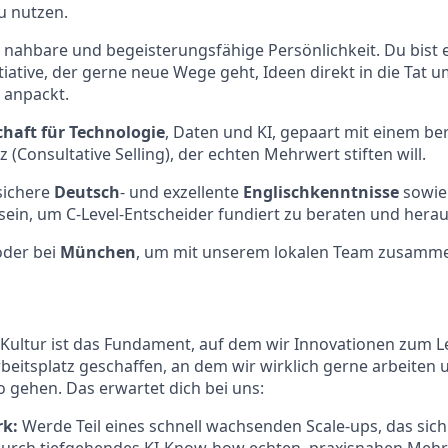
u nutzen.
, nahbare und begeisterungsfähige Persönlichkeit. Du bist 
tiative, der gerne neue Wege geht, Ideen direkt in die Tat 
v anpackt.
chaft
für
Technologie
, Daten und KI, gepaart mit einem b
 (Consultative Selling), der echten Mehrwert stiften will.
sichere
Deutsch
- und exzellente
Englischkenntnisse
sowie
ein, um C-Level-Entscheider fundiert zu beraten und hera
oder bei
München
, um mit unserem lokalen Team zusamme
Kultur ist das Fundament, auf dem wir Innovationen zum 
beitsplatz geschaffen, an dem wir wirklich gerne arbeiten 
o gehen. Das erwartet dich bei uns:
rk:
Werde Teil eines schnell wachsenden Scale-ups, das sich