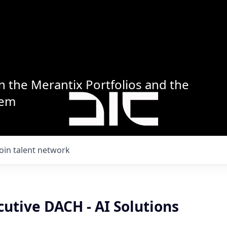
n the Merantix Portfolios and the
tem
Join talent network
cutive DACH - AI Solutions