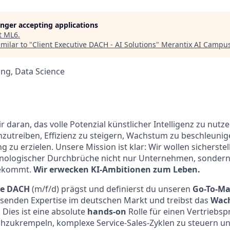
longer accepting applications
t
ML6
.
milar to "
Client Executive DACH - AI Solutions
"
Merantix AI Campu
ng, Data Science
 daran, das volle Potenzial künstlicher Intelligenz zu nutz
zutreiben, Effizienz zu steigern, Wachstum zu beschleunig
 zu erzielen. Unsere Mission ist klar: Wir wollen sicherstel
hnologischer Durchbrüche nicht nur Unternehmen, sonder
tekommt.
Wir erwecken KI-Ambitionen zum Leben.
ve DACH
(m/f/d) prägst und definierst du unseren
Go-To-Ma
ssenden Expertise im deutschen Markt und treibst das
Wac
 Dies ist eine absolute
hands-on
Rolle für einen Vertriebspr
ochzukrempeln, komplexe Service-Sales-Zyklen zu steuern 