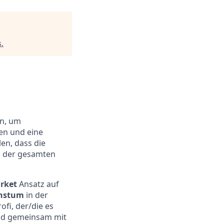
s
.
en, um
en und eine
len, dass die
n der gesamten
rket
Ansatz auf
hstum
in der
ofi, der/die es
und gemeinsam mit