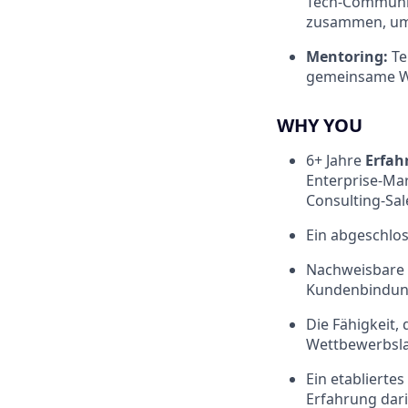
Tech-Community
zusammen, um 
Mentoring:
Te
gemeinsame W
WHY YOU
6+ Jahre
Erfah
Enterprise-Mar
Consulting-Sal
Ein abgeschlo
Nachweisbare 
Kundenbindung
Die Fähigkeit,
Wettbewerbsla
Ein etabliertes
Erfahrung dari