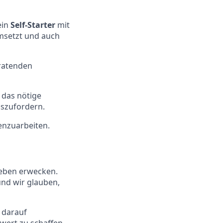
ein
Self-Starter
mit
umsetzt und auch
eratenden
 das nötige
uszufordern.
nzuarbeiten.
Leben erwecken.
und wir glauben,
 darauf