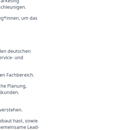
Marketing
chleunigen.
leg*innen, um das
den deutschen
ervice- und
en Fachbereich.
sche Planung,
ßkunden.
e
verstehen.
ebaut hast, sowie
e gemeinsame Lead-