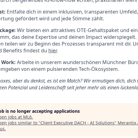
 durch tiefgehendes KI-Know-how echten, praxisnahen Mehr
st:
Entfalte dich in einem inklusiven, transparenten Umfeld
rtung gefördert wird und jede Stimme zählt.
ckage:
Wir bieten ein attraktives OTE-Gehaltspaket und ein
mm, das deine Expertise und deinen Impact widerspiegelt.
 teilen wir zu Beginn des Prozesses transparent mit dir. 
 Benefits findest du
hier
.
o Work:
Arbeite in unserem wunderschönen Münchner Büro
umgeben von einem pulsierenden Tech-Ökosystem.
boxes, aber du denkst, es ist ein Match? Wir ermutigen dich, dich
en Potenzial und Leidenschaft seit jeher mehr als einen lückenl
job is no longer accepting applications
pen jobs at
ML6
.
en jobs similar to "
Client Executive DACH - AI Solutions
"
Merantix 
us
.