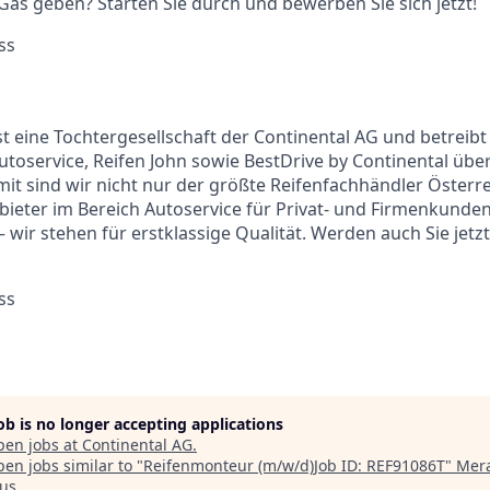
 Gas geben? Starten Sie durch und bewerben Sie sich jetzt!
ss
ist eine Tochtergesellschaft der Continental AG und betrei
Autoservice, Reifen John sowie BestDrive by Continental übe
mit sind wir nicht nur der größte Reifenfachhändler Österr
ieter im Bereich Autoservice für Privat- und Firmenkunden.
 wir stehen für erstklassige Qualität. Werden auch Sie jetzt
ss
job is no longer accepting applications
pen jobs at
Continental AG
.
en jobs similar to "
Reifenmonteur (m/w/d)Job ID: REF91086T
"
Mera
us
.