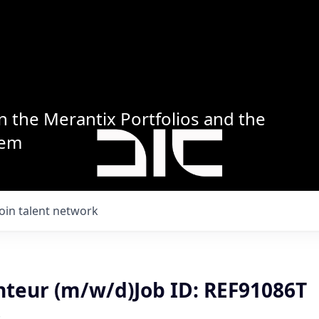
n the Merantix Portfolios and the
tem
Join talent network
teur (m/w/d)Job ID: REF91086T