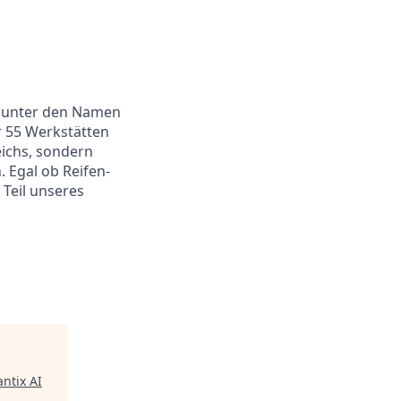
bt unter den Namen
r 55 Werkstätten
eichs, sondern
 Egal ob Reifen-
 Teil unseres
ntix AI