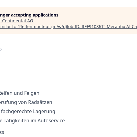
G
longer accepting applications
t
Continental AG
.
milar to "
Reifenmonteur (m/w/d)Job ID: REF91086T
"
Merantix AI C
o
eifen und Felgen
prüfung von Radsätzen
 fachgerechte Lagerung
 Tätigkeiten im Autoservice
ss