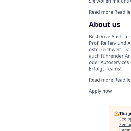
Sie wollen mit uns
Read more
Read le
About us
BestDrive Austria 
Profi Reifen- und 
österreichweit. Da
auch führender Anb
oder Autoservices –
Erfolgs-Teams!
Read more
Read le
Apply now
This 
See o
See op
Camp