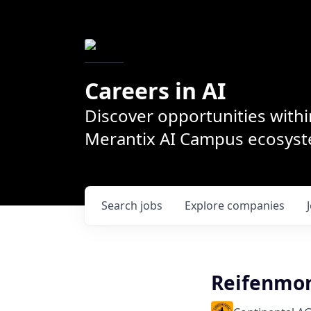
Careers in AI
Discover opportunities withi
Merantix AI Campus ecosys
Search
jobs
Explore
companies
Reifenmon