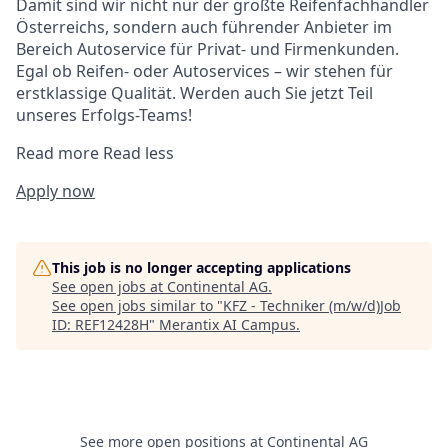
Damit sind wir nicht nur der größte Reifenfachhändler
Österreichs, sondern auch führender Anbieter im
Bereich Autoservice für Privat- und Firmenkunden.
Egal ob Reifen- oder Autoservices – wir stehen für
erstklassige Qualität. Werden auch Sie jetzt Teil
unseres Erfolgs-Teams!
Read more
Read less
Apply now
This job is no longer accepting applications
See open jobs at
Continental AG
.
See open jobs similar to "
KFZ - Techniker (m/w/d)Job
ID: REF12428H
"
Merantix AI Campus
.
See more open positions at
Continental AG