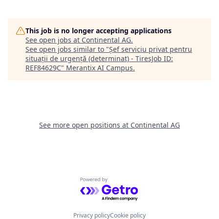
This job is no longer accepting applications
See open jobs at
Continental AG
.
See open jobs similar to "
Șef serviciu privat pentru
situații de urgență (determinat) - TiresJob ID:
REF84629C
"
Merantix AI Campus
.
See more open positions at
Continental AG
Powered by Getro.com
Privacy policy
Cookie policy