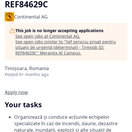
REF84629C
Continental AG
This job is no longer accepting applications
See open jobs at
Continental AG
.
See open jobs similar to "
Șef serviciu privat pentru
situații de urgență (determinat) - TiresJob ID:
REF84629C
"
Merantix AI Campus
.
Timișoara, Romania
Posted
6+ months ago
Apply now
Your tasks
Organizează și conduce acțiunile echipelor
specializate în caz de incendii, daune, dezastre
naturale, inundații, explozii și alte situații de