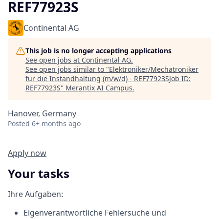
REF77923S
Continental AG
This job is no longer accepting applications
See open jobs at
Continental AG
.
See open jobs similar to "
Elektroniker/Mechatroniker
für die Instandhaltung (m/w/d) - REF77923SJob ID:
REF77923S
"
Merantix AI Campus
.
Hanover, Germany
Posted
6+ months ago
Apply now
Your tasks
Ihre Aufgaben:
Eigenverantwortliche Fehlersuche und