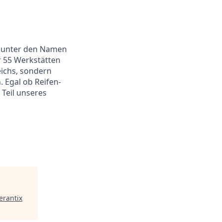
bt unter den Namen
r 55 Werkstätten
eichs, sondern
 Egal ob Reifen-
 Teil unseres
rantix