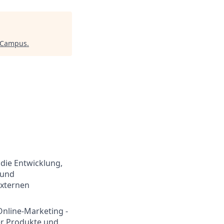
I Campus
.
 die Entwicklung,
 und
externen
nline-Marketing -
er Produkte und