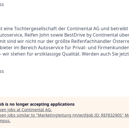
ss
ist eine Tochtergesellschaft der Continental AG und betrei
Autoservice, Reifen John sowie BestDrive by Continental übe
mit sind wir nicht nur der größte Reifenfachhändler Österr
ieter im Bereich Autoservice für Privat- und Firmenkunden.
 wir stehen für erstklassige Qualität. Werden auch Sie jetzt
ss
job is no longer accepting applications
pen jobs at
Continental AG
.
en jobs similar to "
Marketingleitung (m/w/d)Job ID: REF83290S
"
Me
ampus
.