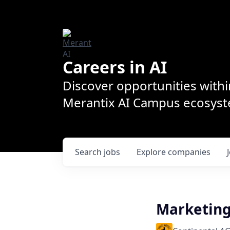
Careers in AI
Discover opportunities withi
Merantix AI Campus ecosys
Search
jobs
Explore
companies
Marketing