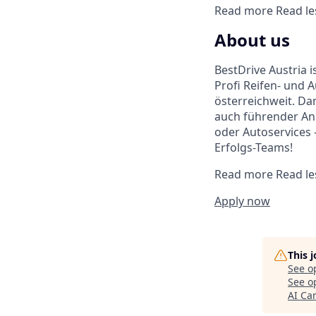
Read more
Read le
About us
BestDrive Austria 
Profi Reifen- und 
österreichweit. Da
auch führender Anb
oder Autoservices –
Erfolgs-Teams!
Read more
Read le
Apply now
This 
See o
See op
AI C