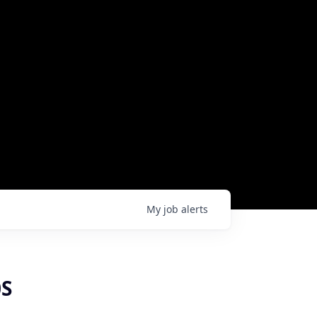
My
job
alerts
0S