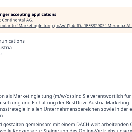
G
longer accepting applications
t
Continental AG
.
milar to "
Marketingleitung (m/w/d)Job ID: REF83290S
"
Merantix A
unications
stria
o
ion als Marketingleitung (m/w/d) sind Sie verantwortlich für
msetzung und Einhaltung der BestDrive Austria Marketing-
sstrategie in allen Unternehmensbereichen sowie in der 
n.
nd gestalten gemeinsam mit einem DACH-weit arbeitenden O
volle Konzepte zur Steigerung des Online-Vertriebs unser