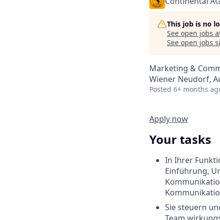
Continental A
This job is no 
See open jobs a
See open jobs si
Marketing & Comm
Wiener Neudorf, Au
Posted
6+ months ag
Apply now
Your tasks
In Ihrer Funkt
Einführung, U
Kommunikation
Kommunikatio
Sie steuern u
Team wirkungs