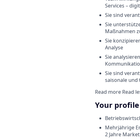
Services – digi
Sie sind veran
Sie unterstütz
Maßnahmen zu
Sie konzipier
Analyse
Sie analysiere
Kommunikation
Sie sind verant
saisonale und 
Read more
Read le
Your profile
Betriebswirtsc
Mehrjährige Er
2 Jahre Market