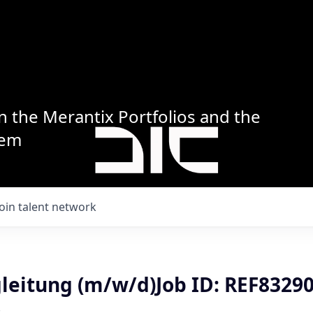
n the Merantix Portfolios and the
tem
Join talent network
leitung (m/w/d)Job ID: REF8329