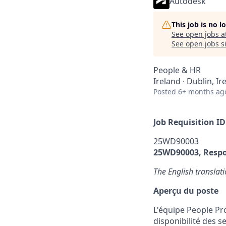
Autodesk
This job is no 
See open jobs a
See open jobs si
People & HR
Ireland · Dublin, Ir
Posted
6+ months ag
Job Requisition ID
25WD90003
25WD90003, Respo
The English translat
Aperçu du poste
L'équipe People Pr
disponibilité des s