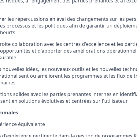
es risques, à l'engagement des parties prenantes et à l'exce
érer les répercussions en aval des changements sur les pers
s processus et les politiques afin de garantir un déploiem
 heurts
troite collaboration avec les centres d'excellence et les part
es opportunités et d'apporter des améliorations opérationnel
surable
 nouvelles idées, les nouveaux outils et les nouvelles techn
ationalisent ou améliorent les programmes et les flux de tra
maines
ations solides avec les parties prenantes internes en identif
isant en solutions évolutives et centrées sur l'utilisateur
nimales
érience équivalente
s d'expérience pertinente dans la gestion de programmes 