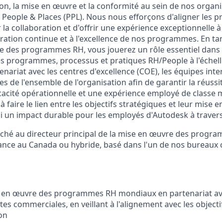
ion, la mise en œuvre et la conformité au sein de nos organ
 People & Places (PPL). Nous nous efforçons d'aligner les pr
r la collaboration et d'offrir une expérience exceptionnelle
ration continue et à l'excellence de nos programmes. En t
e des programmes RH, vous jouerez un rôle essentiel dans
des programmes, processus et pratiques RH/People à l'échel
tenariat avec les centres d'excellence (COE), les équipes inte
es de l'ensemble de l'organisation afin de garantir la réussi
cacité opérationnelle et une expérience employé de classe 
 à faire le lien entre les objectifs stratégiques et leur mise
nsi un impact durable pour les employés d'Autodesk à traver
aché au directeur principal de la mise en œuvre des progr
ance au Canada ou hybride, basé dans l'un de nos bureaux
e en œuvre des programmes RH mondiaux en partenariat ave
es commerciales, en veillant à l'alignement avec les objectif
ion