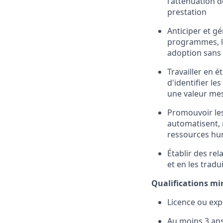
l'atténuation d
prestation
Anticiper et g
programmes, le
adoption sans
Travailler en é
d'identifier l
une valeur me
Promouvoir les
automatisent, r
ressources hu
Établir des rel
et en les tradu
Qualifications mi
Licence ou exp
Au moins 3 an