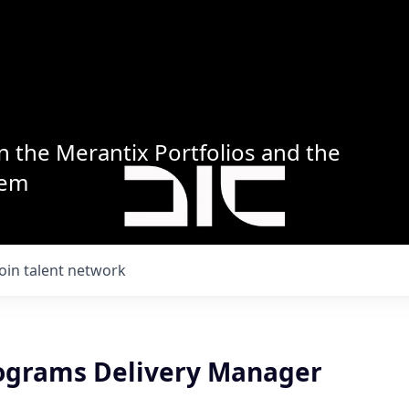
n the Merantix Portfolios and the
tem
Join talent network
ograms Delivery Manager