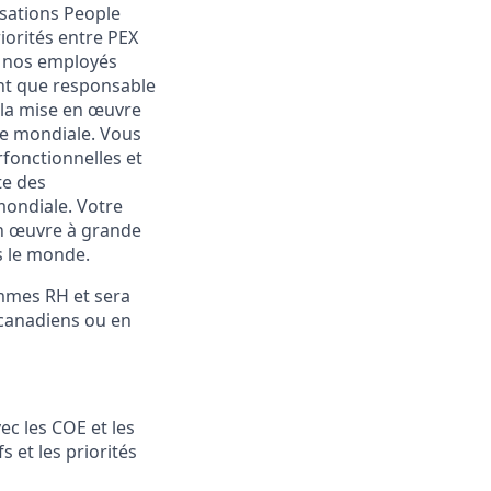
isations People
iorités entre PEX
 à nos employés
ant que responsable
 la mise en œuvre
le mondiale. Vous
rfonctionnelles et
te des
mondiale. Votre
 en œuvre à grande
s le monde.
ammes RH et sera
 canadiens ou en
c les COE et les
s et les priorités