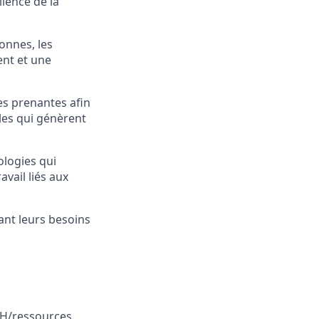
llence de la
onnes, les
ent et une
ies prenantes afin
les qui génèrent
ologies qui
vail liés aux
iant leurs besoins
RH/ressources