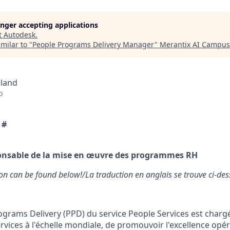
longer accepting applications
t
Autodesk
.
milar to "
People Programs Delivery Manager
"
Merantix AI Campus
eland
o
 #
nsable de la mise en œuvre des programmes RH
ion can be found below!/La traduction en anglais se trouve ci-des
ograms Delivery (PPD) du service People Services est chargé
ervices à l'échelle mondiale, de promouvoir l'excellence opér