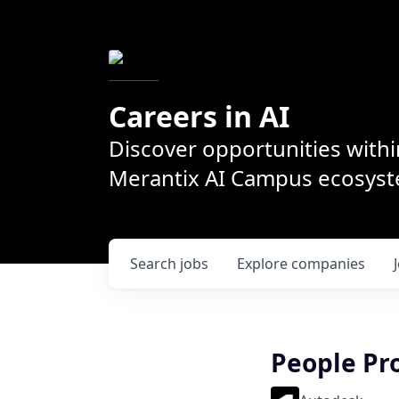
Careers in AI
Discover opportunities withi
Merantix AI Campus ecosys
Search
jobs
Explore
companies
People Pr