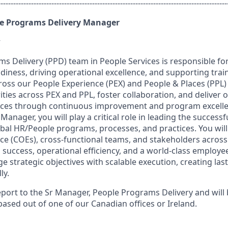
------------------------------------------------------------------------------------------
e Programs Delivery Manager
w
s Delivery (PPD) team in People Services is responsible fo
adiness, driving operational excellence, and supporting tra
oss our People Experience (PEX) and People & Places (PPL)
orities across PEX and PPL, foster collaboration, and deliver
ces through continuous improvement and program excellen
anager, you will play a critical role in leading the successf
obal HR/People programs, processes, and practices. You will
nce (COEs), cross-functional teams, and stakeholders across
success, operational efficiency, and a world-class employe
ge strategic objectives with scalable execution, creating las
ly.
 report to the Sr Manager, People Programs Delivery and wil
based out of one of our Canadian offices or Ireland.