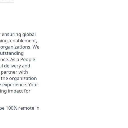
----------
r ensuring global
ining, enablement,
 organizations. We
 outstanding
ce. As a People
ul delivery and
 partner with
 the organization
e experience. Your
ting impact for
l be 100% remote in