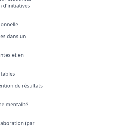
 d'initiatives
ionnelle
tes dans un
ntes et en
itables
ention de résultats
une mentalité
laboration (par