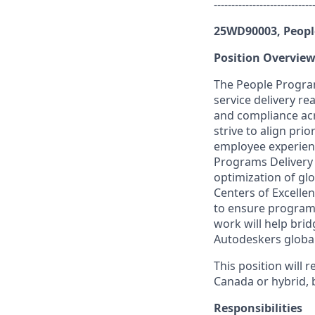
----------------------------
25WD90003, Peopl
Position Overvie
The People Program
service delivery re
and compliance acr
strive to align pri
employee experien
Programs Delivery M
optimization of gl
Centers of Excelle
to ensure program 
work will help brid
Autodeskers global
This position will
Canada or hybrid, 
Responsibilities